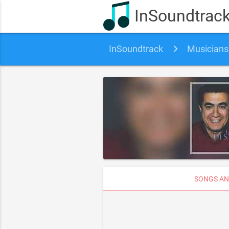
InSoundtrac
InSoundtrack
Musicians
SONGS AN