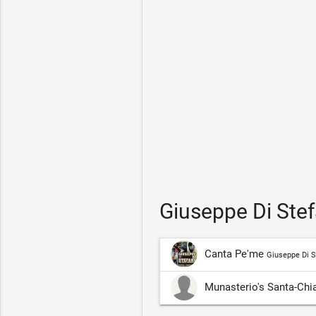
Giuseppe Di Ste
Canta Pe'me
Giuseppe Di S
Munasterio's Santa-Chi